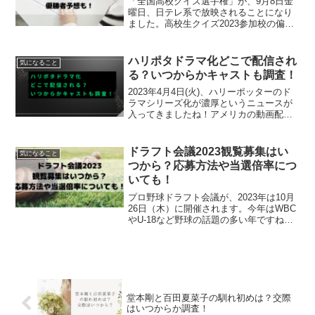
「全国高校クイズ選手権」が、9月8日金
曜日、日テレ系で放映されることになり
ました。高校生クイズ2023参加校の偏差
値は、どのくらいか気になりますね。
「高校生クイズ2023決勝進出高校の偏差
値は？優勝者予想も！」について調べて
ハリポタドラマ化どこで配信され
気になること
みました。
る？いつからかキャストも調査！
2023年4月4日(火)、ハリーポッターのド
ラマシリーズ化が濃厚というニュースが
入ってきましたね！アメリカの動画配信
サービス「HBO Max」がワーナー・ブラ
ザーズと契約交渉している最中のようで
すが、この契約が正式に結ばれると、日
ドラフト会議2023観覧募集はい
気になること
本でも見れ...
つから？応募方法や当選倍率につ
いても！
プロ野球ドラフト会議が、2023年は10月
26日（木）に開催されます。今年はWBC
やU-18など野球の話題の多い年ですね。
そんな中、ドラフト会議も注目です。野
球選手を目指す人、球団にとっても将来
を決める大事な会議です。そんなドラフ
ト会議を観...
堂本剛と百田夏菜子の馴れ初めは？交際
はいつからか調査！