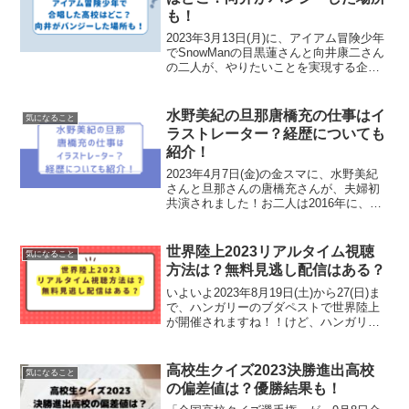
も！
2023年3月13日(月)に、アイアム冒険少年
でSnowManの目黒蓮さんと向井康二さん
の二人が、やりたいことを実現する企画
が放送されましたー！目黒蓮さんは合
唱、向井康二さんはバンジーと相反する
体験ですが、なんと同じ場所で二人のや
水野美紀の旦那唐橋充の仕事はイ
気になること
りたいこと...
ラストレーター？経歴についても
紹介！
2023年4月7日(金)の金スマに、水野美紀
さんと旦那さんの唐橋充さんが、夫婦初
共演されました！お二人は2016年に、出
会って3ヶ月、交際０ヶ月のスピード結婚
で世間を驚かせましたが、夫婦２人で密
着されるのは初めてだったんですね！そ
世界陸上2023リアルタイム視聴
気になること
んなお二人...
方法は？無料見逃し配信はある？
いよいよ2023年8月19日(土)から27(日)ま
で、ハンガリーのブダペストで世界陸上
が開催されますね！！けど、ハンガリー
と７時間の時差があるので、TBSで地上
波放送されていても、なかなか家で観る
こと難しかったりしますよね！？そこ
高校生クイズ2023決勝進出高校
気になること
で、この記...
の偏差値は？優勝結果も！