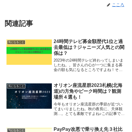
こころ
関連記事
24時間テレビ募金額歴代1位と過
気になること
去最低は？ジャニーズ人気との関
係は？
2023年の24時間テレビ終わってしまいま
したね。。皆さんの心が一つに集まる募
金の額も気になるところですよね！そこ
で今回は、募金額歴代1位と過去最低につ
いてと、募金額にはその時のメインパー
ソナリティになったジャニーズの人気度
オリオン座流星群2023札幌(北海
気になること
と関係あるのかに...
道)の方角やピーク時間は？観測
場所４選も！
今年もオリオン座流星群の季節が近づい
てまいりましたね。秋の夜長に、天体観
測…。とても素敵ですよね♪この記事で
は、2023年のオリオン座流星群を、札幌
(北海道)から見たい方にとって、流星群が
見れる方角や、一番のピーク時間につい
PayPay改悪で乗り換え先３社比
気になること