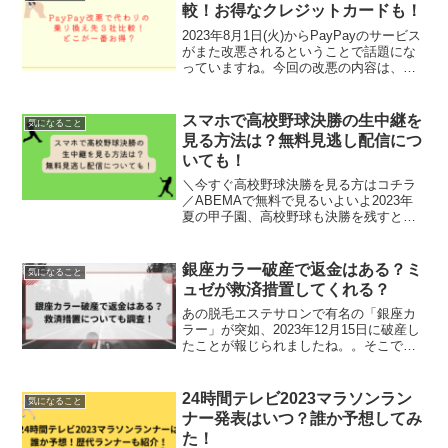
て、また併せて観...
較！お得なクレジットカードも！
2023年8月1日(火)からPayPayのサービス
がまた改悪されるということで話題にな
っていますね。今回の改悪の内容は、以
下のとおりです。１．PayPayカード以外
の他社クレジットカードが使用不可にな
る２．PayPayステップのポイント還元...
スマホで高校野球決勝の生中継を
気になること
見る方法は？無料見逃し配信につ
いても！
＼今すぐ高校野球決勝を見る方はコチラ
／ABEMAで無料で見るいよいよ2023年
夏の甲子園、高校野球も決勝を残すとこ
ろになりましたね！！決勝は8月23日(水)
の14時～なので、なかなか自宅でゆっく
りテレビで見れる人は少ないのではない
銀座カラー破産で返金はある？ミ
気になること
でしょうか...
ュゼが救済措置してくれる？
あの脱毛エステサロンで有名の「銀座カ
ラー」が突如、2023年12月15日に破産し
たことが報じられましたね。。そこで気
になるのは、いま現在契約している方々
に返金はされるのか？引き続き脱毛がで
きるように、他のサロンで救済措置が取
24時間テレビ2023マラソンラン
気になること
られるのか？とい...
ナー発表はいつ？誰か予想してみ
た！